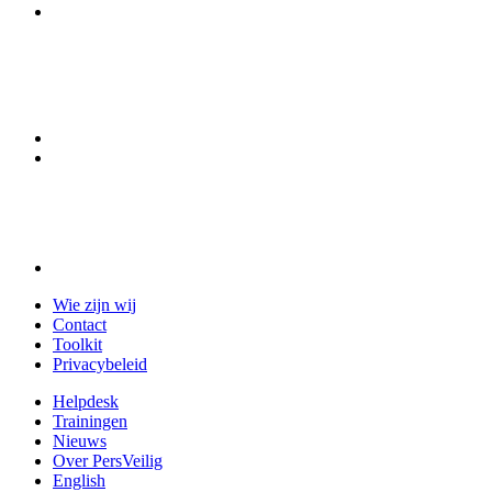
Wie zijn wij
Contact
Toolkit
Privacybeleid
Helpdesk
Trainingen
Nieuws
Over PersVeilig
English