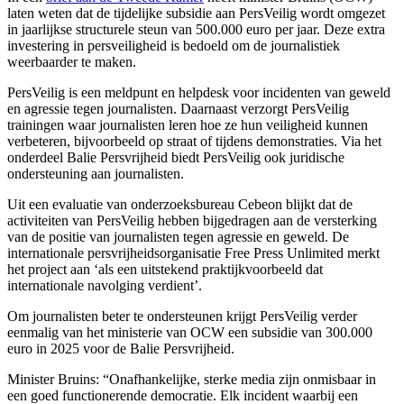
laten weten dat de tijdelijke subsidie aan PersVeilig wordt omgezet
in jaarlijkse structurele steun van 500.000 euro per jaar. Deze extra
investering in persveiligheid is bedoeld om de journalistiek
weerbaarder te maken.
PersVeilig is een meldpunt en helpdesk voor incidenten van geweld
en agressie tegen journalisten. Daarnaast verzorgt PersVeilig
trainingen waar journalisten leren hoe ze hun veiligheid kunnen
verbeteren, bijvoorbeeld op straat of tijdens demonstraties. Via het
onderdeel Balie Persvrijheid biedt PersVeilig ook juridische
ondersteuning aan journalisten.
Uit een evaluatie van onderzoeksbureau Cebeon blijkt dat de
activiteiten van PersVeilig hebben bijgedragen aan de versterking
van de positie van journalisten tegen agressie en geweld. De
internationale persvrijheidsorganisatie Free Press Unlimited merkt
het project aan ‘als een uitstekend praktijkvoorbeeld dat
internationale navolging verdient’.
Om journalisten beter te ondersteunen krijgt PersVeilig verder
eenmalig van het ministerie van OCW een subsidie van 300.000
euro in 2025 voor de Balie Persvrijheid.
Minister Bruins: “Onafhankelijke, sterke media zijn onmisbaar in
een goed functionerende democratie. Elk incident waarbij een