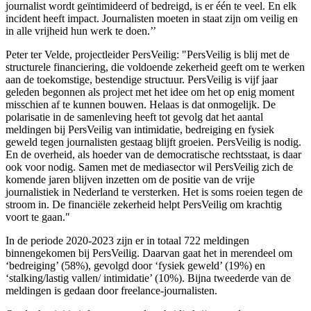
journalist wordt geïntimideerd of bedreigd, is er één te veel. En elk
incident heeft impact. Journalisten moeten in staat zijn om veilig en
in alle vrijheid hun werk te doen.’’
Peter ter Velde, projectleider PersVeilig: "PersVeilig is blij met de
structurele financiering, die voldoende zekerheid geeft om te werken
aan de toekomstige, bestendige structuur. PersVeilig is vijf jaar
geleden begonnen als project met het idee om het op enig moment
misschien af te kunnen bouwen. Helaas is dat onmogelijk. De
polarisatie in de samenleving heeft tot gevolg dat het aantal
meldingen bij PersVeilig van intimidatie, bedreiging en fysiek
geweld tegen journalisten gestaag blijft groeien. PersVeilig is nodig.
En de overheid, als hoeder van de democratische rechtsstaat, is daar
ook voor nodig. Samen met de mediasector wil PersVeilig zich de
komende jaren blijven inzetten om de positie van de vrije
journalistiek in Nederland te versterken. Het is soms roeien tegen de
stroom in. De financiële zekerheid helpt PersVeilig om krachtig
voort te gaan."
In de periode 2020-2023 zijn er in totaal 722 meldingen
binnengekomen bij PersVeilig. Daarvan gaat het in merendeel om
‘bedreiging’ (58%), gevolgd door ‘fysiek geweld’ (19%) en
‘stalking/lastig vallen/ intimidatie’ (10%). Bijna tweederde van de
meldingen is gedaan door freelance-journalisten.