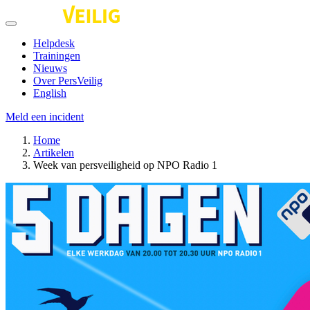
Helpdesk
Trainingen
Nieuws
Over PersVeilig
English
Meld een incident
Home
Artikelen
Week van persveiligheid op NPO Radio 1