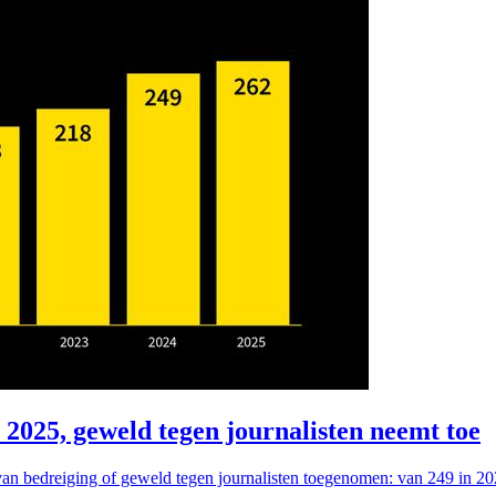
n 2025, geweld tegen journalisten neemt toe
 van bedreiging of geweld tegen journalisten toegenomen: van 249 in 20