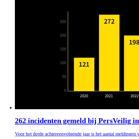
262 incidenten gemeld bij PersVeilig i
Voor het derde achtereenvolgende jaar is het aantal meldingen